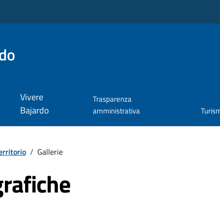
rdo
Vivere
Trasparenza
Bajardo
amministrativa
Turis
erritorio
/
Gallerie
grafiche