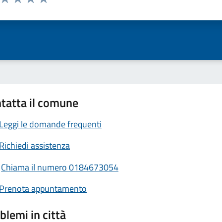
ta 1 stelle su 5
Valuta 2 stelle su 5
Valuta 3 stelle su 5
Valuta 4 stelle su 5
Valuta 5 stelle su 5
tatta il comune
Leggi le domande frequenti
Richiedi assistenza
Chiama il numero 0184673054
Prenota appuntamento
blemi in città