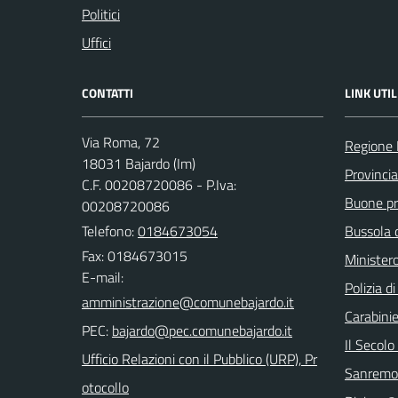
Politici
Uffici
CONTATTI
LINK UTIL
Via Roma, 72
Regione 
18031 Bajardo (Im)
Provincia
C.F. 00208720086 - P.Iva:
Buone pra
00208720086
Telefono:
0184673054
Bussola 
Fax: 0184673015
Ministero
E-mail:
Polizia d
Carabinie
PEC:
Il Secolo
Ufficio Relazioni con il Pubblico (URP), Pr
Sanremo
otocollo