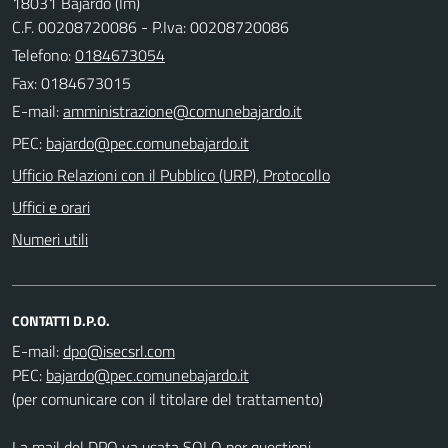
18031 Bajardo (Im)
C.F. 00208720086 - P.Iva: 00208720086
Telefono:
0184673054
Fax: 0184673015
E-mail:
PEC:
Ufficio Relazioni con il Pubblico (URP), Protocollo
Uffici e orari
Numeri utili
CONTATTI D.P.O.
E-mail:
PEC:
(per comunicare con il titolare del trattamento)
La mail del DPO va usata SOLO per questioni