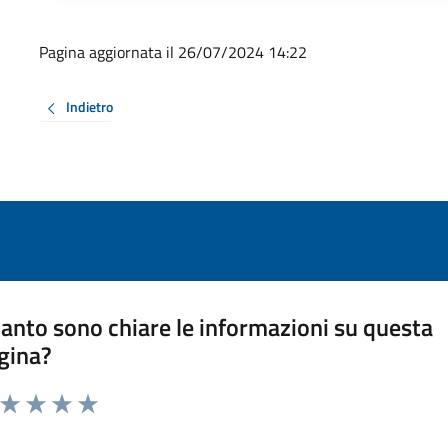
Pagina aggiornata il 26/07/2024 14:22
Indietro
anto sono chiare le informazioni su questa
gina?
a da 1 a 5 stelle la pagina
ta 1 stelle su 5
Valuta 2 stelle su 5
Valuta 3 stelle su 5
Valuta 4 stelle su 5
Valuta 5 stelle su 5