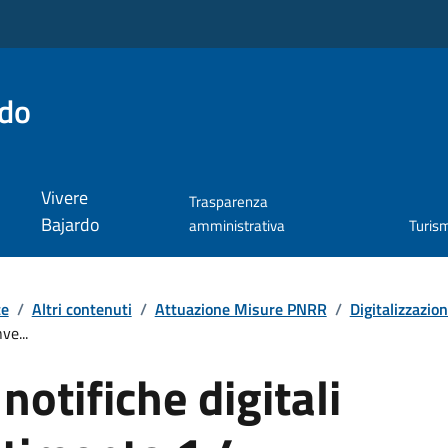
rdo
Vivere
Trasparenza
Bajardo
amministrativa
Turis
te
/
Altri contenuti
/
Attuazione Misure PNRR
/
Digitalizzazio
ve...
notifiche digitali