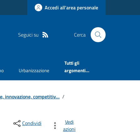
Accedi all'area personale
Seguici su
Cerca
Tutti gli
mo
Urbanizzazione
argomenti...
ne, innovazione, competitiv...
/
Vedi
Condividi
azioni