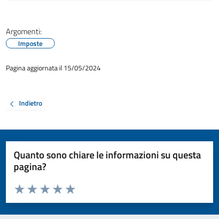
Argomenti:
Imposte
Pagina aggiornata il 15/05/2024
Indietro
Quanto sono chiare le informazioni su questa
pagina?
Valuta da 1 a 5 stelle la pagina
Valuta 1 stelle su 5
Valuta 2 stelle su 5
Valuta 3 stelle su 5
Valuta 4 stelle su 5
Valuta 5 stelle su 5